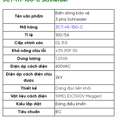
3CT-H1-100-C Schneider
Biến dòng bảo vệ
Tên sản phẩm
3 pha
Schneider
Mã hàng
3CT-H1-100-C
Tỉ lệ
100/5A
Cấp chính xác
CL 3.0
Khả năng chịu lỗi
±3% (10P 10)
Dung lượng
1.25VA
Điện áp cách điện
600VAC
Điện áp cách điện chịu
2kV
được
Thiết kế
Dạng đúc liền khối
Vật liệu cách điện
10MΩ (DC500V Megger)
Kiểu lắp đặt
Bảng điều khiển
Tiêu chuẩn
IEC