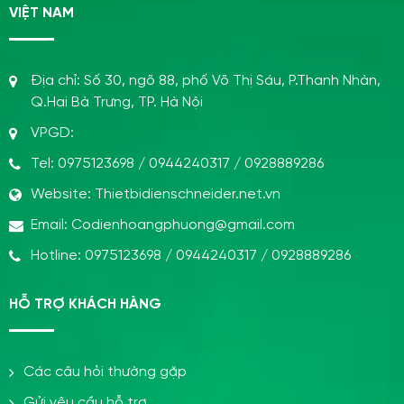
VIỆT NAM
Địa chỉ:
Số 30, ngõ 88, phố Võ Thị Sáu, P.Thanh Nhàn,
Q.Hai Bà Trưng, TP. Hà Nội
VPGD:
Tel:
0975123698
/
0944240317
/
0928889286
Website:
Thietbidienschneider.net.vn
Email:
Codienhoangphuong@gmail.com
Hotline:
0975123698
/
0944240317
/
0928889286
HỖ TRỢ KHÁCH HÀNG
Các câu hỏi thường gặp
Gửi yêu cầu hỗ trợ