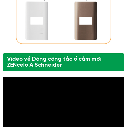
Video về Dòng công tắc ổ cắm mới
ZENcelo A Schneider