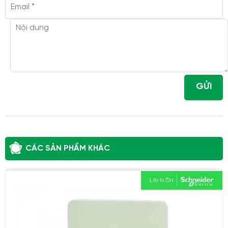
GỬI
CÁC SẢN PHẨM KHÁC