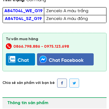
Tình trạng:
Còn hàng
A84T04L_WE_G19
Zencelo A màu trắng
A84T04L_SZ_G19
Zencelo A màu đồng
Tư vấn mua hàng
0866.798.886
-
0975.123.698
Chia sẻ sản phẩm với bạn bè
Thông tin sản phẩm