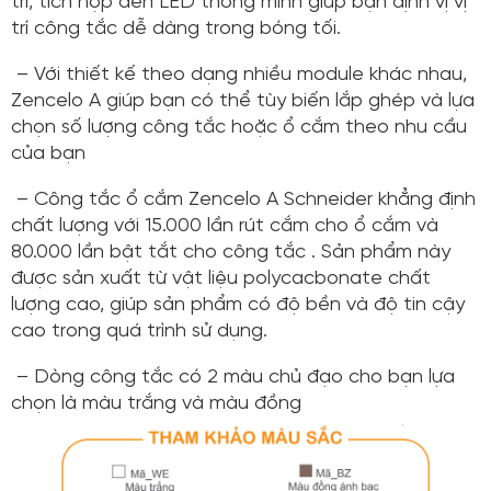
trí, tích hợp đèn LED thông minh giúp bạn định vị vị
trí công tắc dễ dàng trong bóng tối.
– Với thiết kế theo dạng nhiều module khác nhau,
Zencelo A giúp bạn có thể tùy biến lắp ghép và lựa
chọn số lượng công tắc hoặc ổ cắm theo nhu cầu
của bạn
– Công tắc ổ cắm Zencelo A Schneider khẳng định
chất lượng với 15.000 lần rút cắm cho ổ cắm và
80.000 lần bật tắt cho công tắc . Sản phẩm này
được sản xuất từ vật liệu polycacbonate chất
lượng cao, giúp sản phẩm có độ bền và độ tin cậy
cao trong quá trình sử dụng.
– Dòng công tắc có 2 màu chủ đạo cho bạn lựa
chọn là màu trắng và màu đồng