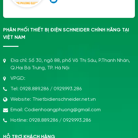
PHÂN PHỐI THIẾT BỊ ĐIỆN SCHNEIDER CHÍNH HÃNG TẠI
VIỆT NAM
Địa chỉ:
Số 30, ngõ 88, phố Võ Thị Sáu, P.Thanh Nhàn,
Q.Hai Bà Trưng, TP. Hà Nội
VPGD:
Tel:
0928.889.286
/
0929.993.286
Website:
Thietbidienschneider.net.vn
Email:
Codienhoangphuong@gmail.com
Hotline:
0928.889.286
/
0929.993.286
HỖ TRỢ KHÁCH HÀNG