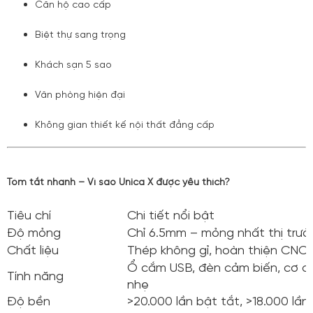
Căn hộ cao cấp
Biệt thự sang trọng
Khách sạn 5 sao
Văn phòng hiện đại
Không gian thiết kế nội thất đẳng cấp
Tóm tắt nhanh – Vì sao Unica X được yêu thích?
Tiêu chí
Chi tiết nổi bật
Độ mỏng
Chỉ 6.5mm – mỏng nhất thị trườ
Chất liệu
Thép không gỉ, hoàn thiện CNC, 
Ổ cắm USB, đèn cảm biến, cơ cấ
Tính năng
nhẹ
Độ bền
>20.000 lần bật tắt, >18.000 lần