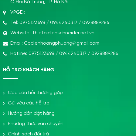
Q.Hai Bà Trưng, TP. Hà Nội
VPGD:
Tel:
0975123698
/
0944240317
/
0928889286
Website:
Thietbidienschneider.net.vn
Email:
Codienhoangphuong@gmail.com
Hotline:
0975123698
/
0944240317
/
0928889286
HỖ TRỢ KHÁCH HÀNG
Các câu hỏi thường gặp
Gửi yêu cầu hỗ trợ
Hướng dẫn đặt hàng
Phương thức vận chuyển
Chính sách đổi trả