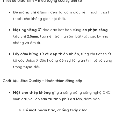
Thiết kế Ultra Slim – Biểu tượng của sự tinh tế
Độ mỏng chỉ 6.5mm
, đem lại cảm giác liền mạch, thanh
thoát cho không gian nội thất.
Mặt nghiêng 3°
độc đáo kết hợp cùng
cơ phận công
tắc chỉ 2.5mm
, tạo nên trải nghiệm bật/tắt cực kỳ nhẹ
nhàng và êm ái.
Lấy cảm hứng từ vẻ đẹp thiên nhiên
, từng chi tiết thiết
kế của Unica X đều hướng đến sự tối giản tinh tế và sang
trọng tuyệt đối.
Chất liệu Ultra Quality – Hoàn thiện đẳng cấp
Mặt che thép không gỉ
gia công bằng công nghệ CNC
hiện đại, với lớp
sơn từ tính phủ đa lớp
, đảm bảo:
Bề mặt hoàn hảo, chống trầy xước
.