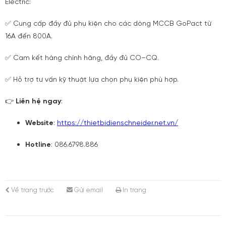
Electric:
✅ Cung cấp đầy đủ phụ kiện cho các dòng MCCB GoPact từ
16A đến 800A.
✅ Cam kết hàng chính hãng, đầy đủ CO–CQ.
✅ Hỗ trợ tư vấn kỹ thuật lựa chọn phụ kiện phù hợp.
👉
Liên hệ ngay
:
Website
:
https://thietbidienschneider.net.vn/
Hotline
: 086.6798.886
Về trang trước
Gửi email
In trang