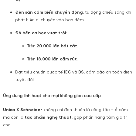
Đèn sàn cảm biến chuyển động
, tự động chiếu sáng khi
phát hiện di chuyển vào ban đêm.
Độ bền cơ học vượt trội
:
Trên
20.000 lần bật tắt
.
Trên
18.000 lần cắm rút
.
Đạt tiêu chuẩn quốc tế
IEC
và
BS
, đảm bảo an toàn điện
tuyệt đối.
Ứng dụng linh hoạt cho mọi không gian cao cấp
Unica X Schneider
không chỉ đơn thuần là công tắc – ổ cắm
mà còn là
tác phẩm nghệ thuật
, góp phần nâng tầm giá trị
cho: