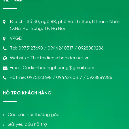
VIỆT NAM
Địa chỉ:
Số 30, ngõ 88, phố Võ Thị Sáu, P.Thanh Nhàn,
Q.Hai Bà Trưng, TP. Hà Nội
VPGD:
Tel:
0975123698
/
0944240317
/
0928889286
Website:
Thietbidienschneider.net.vn
Email:
Codienhoangphuong@gmail.com
Hotline:
0975123698
/
0944240317
/
0928889286
HỖ TRỢ KHÁCH HÀNG
Các câu hỏi thường gặp
Gửi yêu cầu hỗ trợ