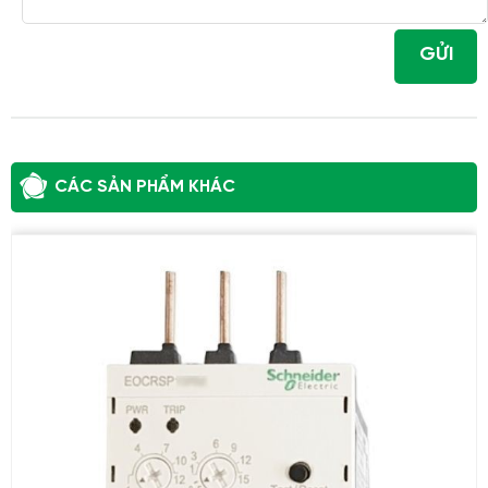
GỬI
CÁC SẢN PHẨM KHÁC