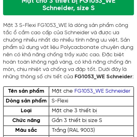
Mặt cho 3 thiết bị FG1053_WE
Schneider, size S
Mặt 3 S-Flexi FG1053_WE là dòng sản phẩm công
tắc ổ cắm cao cấp của Schneider và được ưa
chuộng nhiều nhất do nhiều tính năng ưu việt. Sản
phẩm sử dụng vật liệu Polycacbonate chuyên dụng
nên có khả năng chống trầy xước cao. Đặc biệt
hoàn toàn không ngả vàng, có khả năng chống ăn
mòn, chịu nhiệt và chống va đập tốt. Dưới đây là
những thông số chi tiết của
FG1053_WE Schneider
:
Tên sản phẩm
Mặt che
FG1053_WE Schneider
Dòng sản phẩm
S-Flexi
Loại
Mặt che 3 thiết bị
Chức năng
Gắn 3 thiết bị size S
Màu sắc
Trắng (RAL 9003)