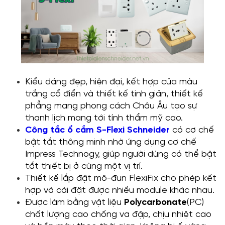
Kiểu dáng đẹp, hiện đại, kết hợp của màu
trắng cổ điển và thiết kế tinh giản, thiết kế
phẳng mang phong cách Châu Âu tạo sự
thanh lịch mang tới tính thẩm mỹ cao.
Công tắc ổ cắm S-Flexi Schneider
có cơ chế
bật tắt thông minh nhờ ứng dụng cơ chế
Impress Technogy, giúp người dùng có thể bật
tắt thiết bị ở cùng một vị trí.
Thiết kế lắp đặt mô-đun FlexiFix cho phép kết
hợp và cài đặt được nhiều module khác nhau.
Được làm bằng vật liệu
Polycarbonate
(PC)
chất lượng cao chống va đập, chịu nhiệt cao