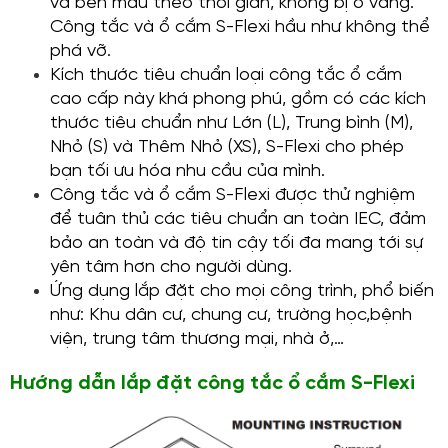
và bền màu theo thời gian, không bị ố vàng.
Công tắc và ổ cắm S-Flexi hầu như không thể
phá vỡ.
Kích thước tiêu chuẩn loại công tắc ổ cắm
cao cấp này khá phong phú, gồm có các kích
thước tiêu chuẩn như Lớn (L), Trung bình (M),
Nhỏ (S) và Thêm Nhỏ (XS), S-Flexi cho phép
bạn tối ưu hóa nhu cầu của mình.
Công tắc và ổ cắm S-Flexi được thử nghiệm
để tuân thủ các tiêu chuẩn an toàn IEC, đảm
bảo an toàn và độ tin cậy tối đa mang tới sự
yên tâm hơn cho người dùng.
Ứng dụng lắp đặt cho mọi công trình, phổ biến
như: Khu dân cư, chung cư, trường học,bệnh
viện, trung tâm thương mại, nhà ở,…
Hướng dẫn lắp đặt công tắc ổ cắm S-Flexi