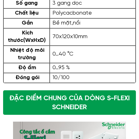
Số gang
3 gang dọc
Chất liệu
Polycacbonate
Gắn
Bề mặt,nổi
Kích
70x120x10mm
thước(WxHxD)
Nhiệt độ môi
0…40 °C
trường
Độ ẩm
0…95 %
Đóng gói
10/100
ĐẶC ĐIỂM CHUNG CỦA DÒNG S-FLEXI
SCHNEIDER