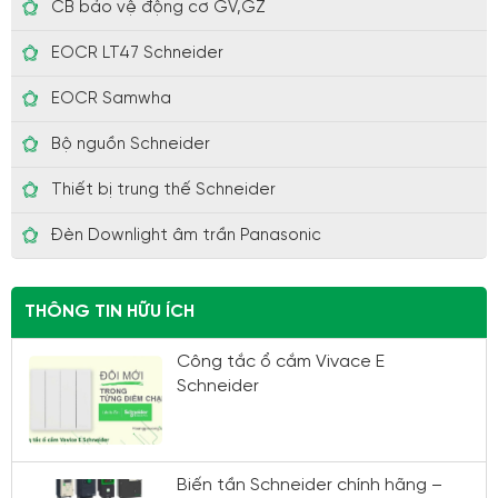
CB bảo vệ động cơ GV,GZ
EOCR LT47 Schneider
EOCR Samwha
Bộ nguồn Schneider
Thiết bị trung thế Schneider
Đèn Downlight âm trần Panasonic
THÔNG TIN HỮU ÍCH
Công tắc ổ cắm Vivace E
Schneider
Biến tần Schneider chính hãng –