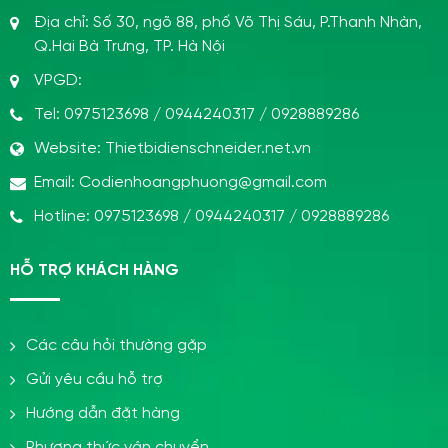
Địa chỉ:
Số 30, ngõ 88, phố Võ Thị Sáu, P.Thanh Nhàn,
Q.Hai Bà Trưng, TP. Hà Nội
VPGD:
Tel:
0975123698
/
0944240317
/
0928889286
Website:
Thietbidienschneider.net.vn
Email:
Codienhoangphuong@gmail.com
Hotline:
0975123698
/
0944240317
/
0928889286
HỖ TRỢ KHÁCH HÀNG
Các câu hỏi thường gặp
Gửi yêu cầu hỗ trợ
Hướng dẫn đặt hàng
Phương thức vận chuyển