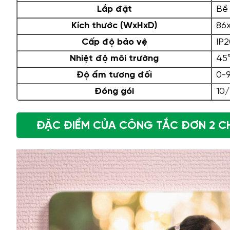
Lắp đặt
Bề 
Kích thước (WxHxD)
86x
Cấp độ bảo vệ
IP2
Nhiệt độ môi trường
45
Độ ẩm tương đối
0-
Đóng gói
10/
ĐẶC ĐIỂM CỦA CÔNG TẮC ĐƠN 2 CH