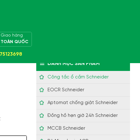
Giao hàng
TOÀN QUỐC
75123698
ông tắc
DANH MỤC SẢN PHẨM
Công tắc ổ cắm Schneider
EOCR Schneider
Aptomat chống giật Schneider
Đồng hồ hẹn giờ 24h Schneider
t
ét Type 1 + Type
MCCB Schneider