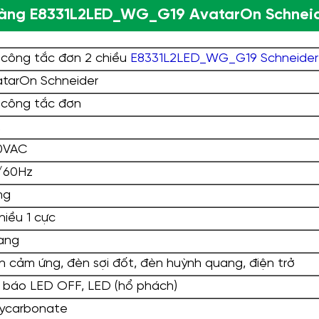
 vàng E8331L2LED_WG_G19 AvatarOn Schnei
công tắc đơn 2 chiều
E8331L2LED_WG_G19 Schneider
tarOn Schneider
công tắc đơn
0VAC
/60Hz
ng
hiều 1 cực
ang
 cảm ứng, đèn sợi đốt, đèn huỳnh quang, điện trở
 báo LED OFF, LED (hổ phách)
ycarbonate