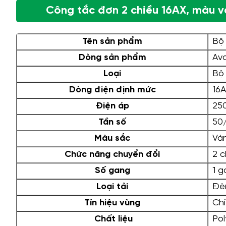
Công tắc đơn 2 chiều 16AX, màu
Tên sản phẩm
Bộ 
Dòng sản phẩm
Ava
Loại
Bộ 
Dòng điện định mức
16A
Điện áp
25
Tần số
50
Màu sắc
Và
Chức năng chuyển đổi
2 c
Số gang
1 g
Loại tải
Đèn
Tín hiệu vùng
Chỉ
Chất liệu
Pol