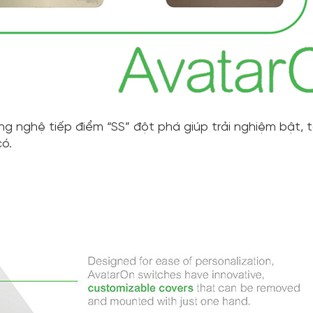
ng nghệ tiếp điểm “SS” đột phá giúp trải nghiệm bật, 
ó.