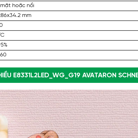
mặt hoặc nổi
86x34.2 mm
0
°C
95%
60
IỀU E8331L2LED_WG_G19 AVATARON SCHNE