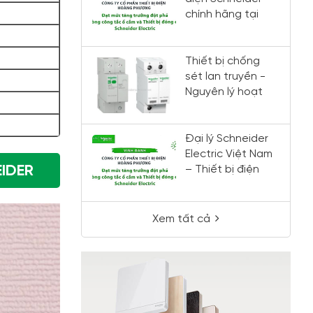
chính hãng tại
Việt Nam
Thiết bị chống
sét lan truyền -
Nguyên lý hoạt
động và cách lắp
đặt
Đại lý Schneider
Electric Việt Nam
IDER
– Thiết bị điện
Hoàng Phương
chính hãng, giá
tốt
Xem tất cả