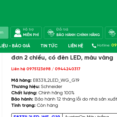
Hỗ trợ
Đổi trả
ếm
MIỄN PHÍ
BẢO HÀNH CHÍNH HÃNG
Dòng AvatarOn
AvatarOn màu vàng
09
 LIỆU - BÁO GIÁ
TIN TỨC
LIÊN HỆ
Hotline:
E8331L2LED_WG_G19 Schneider - C
đơn 2 chiều, có đèn LED, màu vàng
ng giá sản phẩm
Tin tức Công ty
Liên hệ 0975123698 / 0944240317
talogues thiết bị điện
Cách chọn thiết bị chống
Mã hàng:
E8331L2LED_WG_G19
hneider
sét cho nhà ở?
Thương hiệu:
Schneider
Tin tức chuyên nghành
Chất lượng:
Chính hãng 100%
Bảo hành:
Bảo hành 12 tháng lỗi do nhà sản xuấ
Chống s
Chuyên mục bạn cần biết
Tình trạng:
Còn hàng
2 là gì?