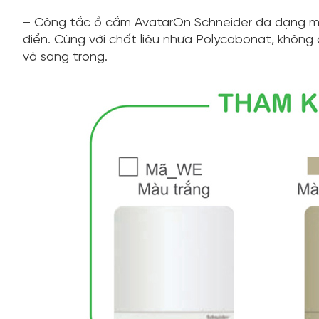
– Công tắc ổ cắm AvatarOn Schneider đa dạng mà
điển. Cùng với chất liệu nhựa Polycabonat, không 
và sang trọng.