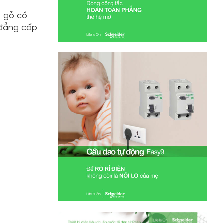
à gỗ cổ
 đẳng cấp