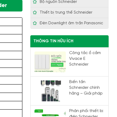
Bộ nguồn Schneider
der
Thiết bị trung thế Schneider
Đèn Downlight âm trần Panasonic
THÔNG TIN HỮU ÍCH
Công tắc ổ cắm
Vivace E
Schneider
Biến tần
Schneider chính
hãng – Giải pháp
điều khiển động
cơ chất lượng
cao đến từ
Phân phối thiết bị
Schneider Electric
điện Schneider