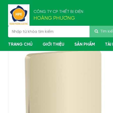
CÔNG TY CP THIẾT BỊ ĐIỆN
HOÀNG PHƯƠNG
Tìm ki
Trang chủ
Sản phẩm
Công tắc ổ cắm Schneider
TRANG CHỦ
GIỚI THIỆU
SẢN PHẨM
TÀI
Giới thiệu
Bả
Top 3 công tắc Schneider
Ca
hình chữ nhật hiện đại
Sc
nhất 2025