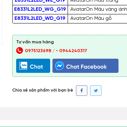
E8331L2LED_WE_G19
AvatarOn Màu trắng
E8331L2LED_WG_G19
AvatarOn Màu vàng ánh
E8331L2LED_WD_G19
AvatarOn Màu gỗ
Tư vấn mua hàng
0975123698 /
-
0944240317
Chia sẻ sản phẩm với bạn bè