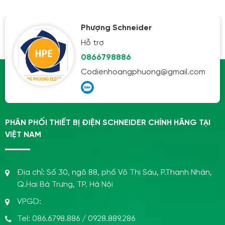
Phượng Schneider
Hỗ trợ
0866798886
Codienhoangphuong@gmail.com
PHÂN PHỐI THIẾT BỊ ĐIỆN SCHNEIDER CHÍNH HÃNG TẠI
VIỆT NAM
Địa chỉ:
Số 30, ngõ 88, phố Võ Thị Sáu, P.Thanh Nhàn,
Q.Hai Bà Trưng, TP. Hà Nội
VPGD:
Tel:
086.6798.886
/
0928.889.286