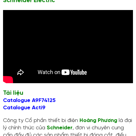
Schneider Electric
Tài liệu
Catalogue A9F74125
Catalogue Acti9
Công ty Cổ phần thiết bị điện
Hoàng Phương
là đại
lý chính thức của
Schneider
, đơn vị chuyên cung
cấp đầy đủ các sản phẩm thiết bị đóng cắt, điều