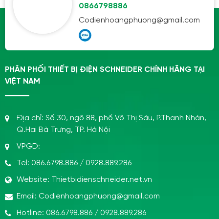
0866798886
Codienhoangphuong@gmail.com
PHÂN PHỐI THIẾT BỊ ĐIỆN SCHNEIDER CHÍNH HÃNG TẠI
VIỆT NAM
Địa chỉ:
Số 30, ngõ 88, phố Võ Thị Sáu, P.Thanh Nhàn,
Q.Hai Bà Trưng, TP. Hà Nội
VPGD:
Tel:
086.6798.886
/
0928.889.286
Website:
Thietbidienschneider.net.vn
Email:
Codienhoangphuong@gmail.com
Hotline:
086.6798.886
/
0928.889.286