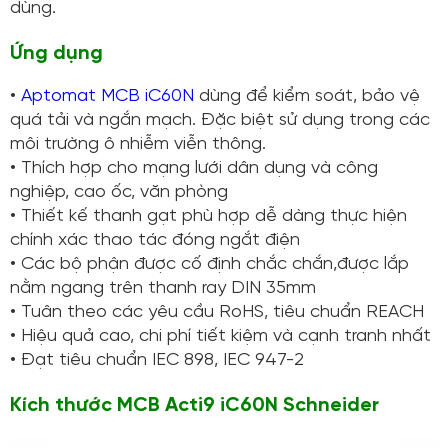
dùng.
Ứng dụng
•
Aptomat MCB iC60N
dùng để kiểm soát, bảo vệ
quá tải và ngắn mạch. Đặc biệt sử dụng trong các
môi trường ô nhiễm viễn thông.
• Thích hợp cho mạng lưới dân dụng và công
nghiệp, cao ốc, văn phòng
• Thiết kế thanh gạt phù hợp dễ dàng thực hiện
chính xác thao tác đóng ngắt điện
• Các bộ phận được cố định chắc chắn,được lắp
nằm ngang trên thanh ray DIN 35mm
• Tuân theo các yêu cầu RoHS, tiêu chuẩn REACH
• Hiệu quả cao, chi phí tiết kiệm và cạnh tranh nhất
• Đạt tiêu chuẩn IEC 898, IEC 947-2
Kích thước MCB Acti9 iC60N Schneider