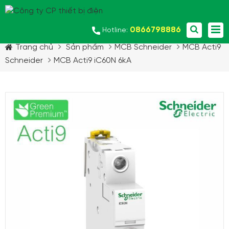
0866798886
Hotline:
Trang chủ
Sản phẩm
MCB Schneider
MCB Acti9
Schneider
MCB Acti9 iC60N 6kA