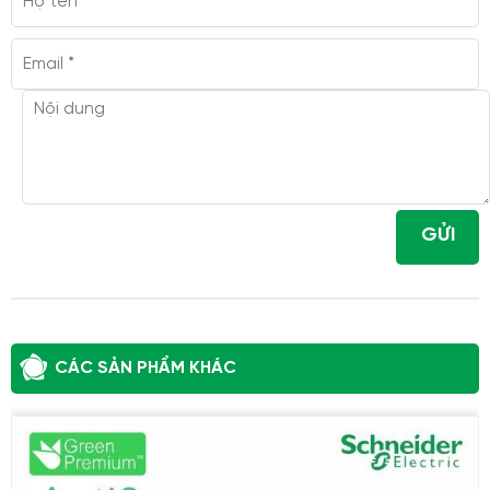
GỬI
CÁC SẢN PHẨM KHÁC