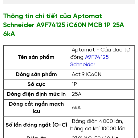
Thông tin chi tiết của Aptomat
Schneider
A9F74125
iC60N MCB 1P 25A
6kA
Aptomat - Cầu dao tự
Tên sản phẩm
động
A9F74125
Schneider
Dòng sản phẩm
Acti9 iC60N
Số cực
1P
Dòng điện định mức In
25A
Dòng cắt ngắn mạch
6kA
Icu
Bằng điện 4000 lần,
Số lần đóng ngắt (O-C)
bằng cơ khí 10000 lần