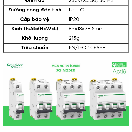
Điện áp
230VAC, 50/60 Hz
Đường cong đặc tính
Loại C
Cấp bảo vệ
IP20
Kích thước(HxWxL)
85x18x78.5mm
Khối lượng
215g
Tiêu chuẩn
EN/IEC 60898-1