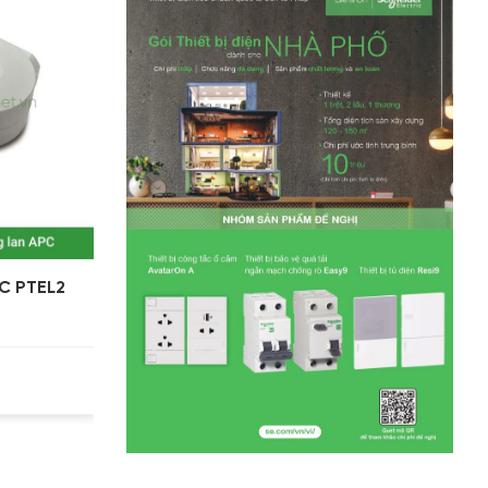
C PTEL2
CHỐNG SÉT MẠNG LAN PTEL2R
Liên hệ 0975123698 /
0944240317