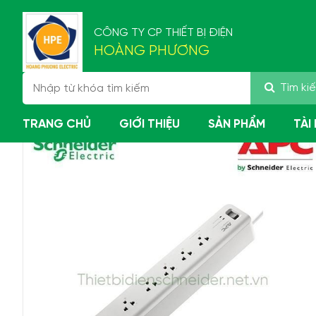
CÔNG TY CP THIẾT BỊ ĐIỆN
HOÀNG PHƯƠNG
Tìm ki
Trang chủ
Sản phẩm
Chống sét Schneider
Ch
TRANG CHỦ
GIỚI THIỆU
SẢN PHẨM
TÀI
Giới thiệu
Bả
Top 3 công tắc Schneider
Ca
hình chữ nhật hiện đại
Sc
nhất 2025