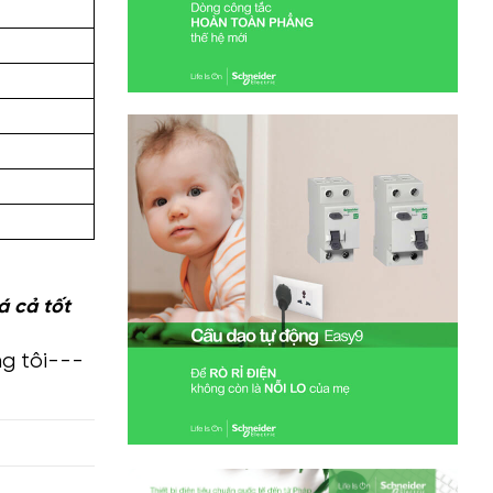
á cả tốt
g tôi---