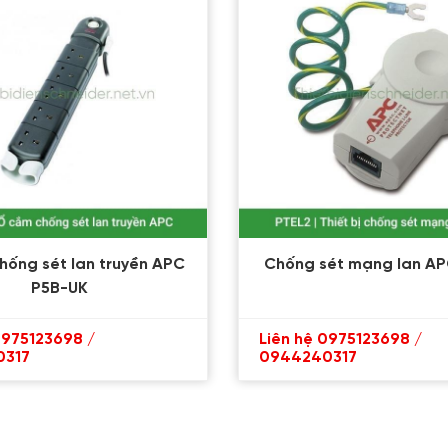
hống sét lan truyền APC
Chống sét mạng lan AP
P5B-UK
0975123698 /
Liên hệ 0975123698 /
0317
0944240317