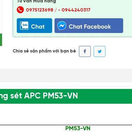
Tư vấn mua hàng
0975123698 /
-
0944240317
Chia sẻ sản phẩm với bạn bè
ng sét APC PM53-VN
PM53-VN