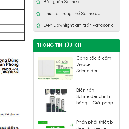
Bộ nguồn Schneider
Thiết bị trung thế Schneider
Đèn Downlight âm trần Panasonic
THÔNG TIN HỮU ÍCH
Công tắc ổ cắm
Vivace E
Schneider
Biến tần
Schneider chính
hãng – Giải pháp
điều khiển động
cơ chất lượng
cao đến từ
Phân phối thiết bị
Schneider Electric
điện Schneider