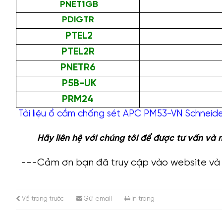
PNET1GB
PDIGTR
PTEL2
PTEL2R
PNETR6
P5B-UK
PRM24
Tài liệu ổ cắm chống sét APC PM53-VN Schneide
Hãy liên hệ với chúng tôi để được tư vấn và
---Cảm ơn bạn đã truy cập vào website và
Về trang trước
Gửi email
In trang