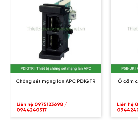
Chống sét mạng lan APC PDIGTR
Ổ cắm c
Liên hệ 0975123698 /
Liên hệ 
0944240317
094424