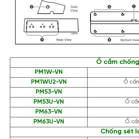
Ổ cắm chống 
PM1W-VN
PM1WU2-VN
Ổ cắm
PM53-VN
PM53U-VN
Ổ cắ
PM63-VN
PM63U-VN
Ổ cắ
Chống sét l