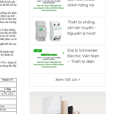
chính hãng tại
Việt Nam
Thiết bị chống
sét lan truyền -
Nguyên lý hoạt
động và cách lắp
đặt
Đại lý Schneider
Electric Việt Nam
– Thiết bị điện
Hoàng Phương
chính hãng, giá
tốt
Xem tất cả