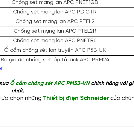
Chống sét mạng lan APC PNET1GB
Chống sét mạng lan APC PDIGTR
Chống sét mạng lan APC PTEL2
Chống sét mạng lan APC PTEL2R
Chống sét mạng lan APC PNETR6
Ổ cắm chống sét lan truyền APC P5B-UK
Bộ giá đỡ chống sét lắp tủ rack APC PRM24
r
 mua
Ổ cắm chống sét APC PM53-VN
chính hãng với gi
nhất.
 lựa chọn những
hiết bị điện Schneider
của chún
T