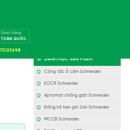
Giao hàng
TOÀN QUỐC
75123698
DANH MỤC SẢN PHẨM
Công tắc ổ cắm Schneider
EOCR Schneider
Aptomat chống giật Schneider
Đồng hồ hẹn giờ 24h Schneider
ét Type 1 + Type
MCCB Schneider