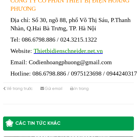
CÔNG TY CỔ PHẦN THIẾT BỊ ĐIỆN HOÀNG
PHƯƠNG
Địa chỉ:
Số 30, ngõ 88, phố Võ Thị Sáu, P.Thanh
Nhàn, Q.Hai Bà Trưng, TP. Hà Nội
Tel:
086.6798.886
/
024.3215.1322
Website:
T
hietbidienschneider.net.vn
Email:
Codienhoangphuong@gmail.com
Hotline:
086.6798.886
/
0975123698
/
0944240317
Về trang trước
Gửi email
In trang
CÁC TIN TỨC KHÁC