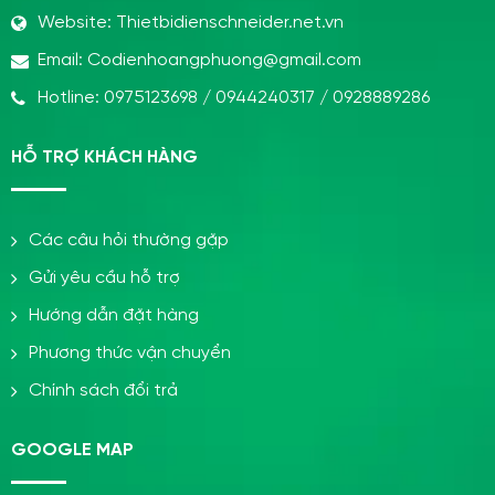
Website:
Thietbidienschneider.net.vn
Email:
Codienhoangphuong@gmail.com
Hotline:
0975123698
/
0944240317
/
0928889286
HỖ TRỢ KHÁCH HÀNG
Các câu hỏi thường gặp
Gửi yêu cầu hỗ trợ
Hướng dẫn đặt hàng
Phương thức vận chuyển
Chính sách đổi trả
GOOGLE MAP