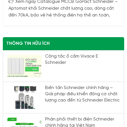
gay Catalogue MCCB GoPact Schneider –
👉 GoPa
khối Schneider chất lượng cao, dòng cắt
hệ mới, 
 bảo vệ hệ thống điện hạ thế an toàn,
toàn tuy
 chính hãng tại Hoàng Phương.
Phương.
THÔNG TIN HỮU ÍCH
Công tắc ổ cắm Vivace E
Schneider
Biến tần Schneider chính hãng –
Giải pháp điều khiển động cơ chất
lượng cao đến từ Schneider Electric
Phân phối thiết bị điện Schneider
chính hãng tại Việt Nam