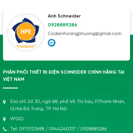
Anh Schneider
0928889286
Codienhoangphuong@gmail.com
PHÂN PHỐI THIẾT BỊ ĐIỆN SCHNEIDER CHÍNH HÃNG TẠI
VIỆT NAM
Địa chỉ:
Số 30, ngõ 88, phố Võ Thị Sáu, P.Thanh Nhàn,
Q.Hai Bà Trưng, TP. Hà Nội
VPGD:
Tel:
0975123698
/
0944240317
/
0928889286