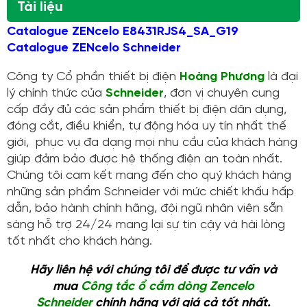
Tài liệu
Catalogue ZENcelo E8431RJS4_SA_G19
Catalogue ZENcelo Schneider
Công ty Cổ phần thiết bị điện
Hoàng Phương
là đại
lý chính thức của
Schneider
, đơn vị chuyên cung
cấp đầy đủ các sản phẩm thiết bị điện dân dụng,
đóng cắt, điều khiển, tự động hóa uy tín nhất thế
giới, phục vụ đa dạng mọi nhu cầu của khách hàng
giúp đảm bảo được hệ thống điện an toàn nhất.
Chúng tôi cam kết mang đến cho quý khách hàng
những sản phẩm Schneider với mức chiết khấu hấp
dẫn, bảo hành chính hãng, đội ngũ nhân viên sẵn
sàng hỗ trợ 24/24 mang lại sự tin cậy và hài lòng
tốt nhất cho khách hàng.
Hãy liên hệ với chúng tôi để được tư vấn và
mua
Công tắc ổ cắm dòng Zencelo
Schneider
chính hãng với giá cả tốt nhất.