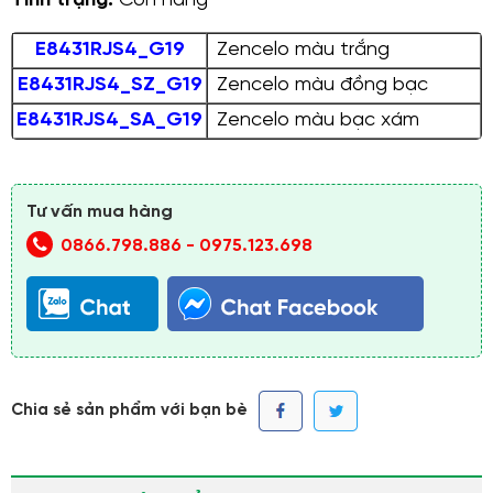
Tình trạng:
Còn hàng
E8431RJS4_G19
Zencelo màu trắng
E8431RJS4_SZ_G19
Zencelo màu đồng bạc
E8431RJS4_SA_G19
Zencelo màu bạc xám
Tư vấn mua hàng
0866.798.886
-
0975.123.698
Chia sẻ sản phẩm với bạn bè