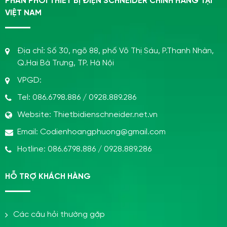
PHÂN PHỐI THIẾT BỊ ĐIỆN SCHNEIDER CHÍNH HÃNG TẠI
VIỆT NAM
Địa chỉ:
Số 30, ngõ 88, phố Võ Thị Sáu, P.Thanh Nhàn,
Q.Hai Bà Trưng, TP. Hà Nội
VPGD:
Tel:
086.6798.886
/
0928.889.286
Website:
Thietbidienschneider.net.vn
Email:
Codienhoangphuong@gmail.com
Hotline:
086.6798.886
/
0928.889.286
HỖ TRỢ KHÁCH HÀNG
Các câu hỏi thường gặp