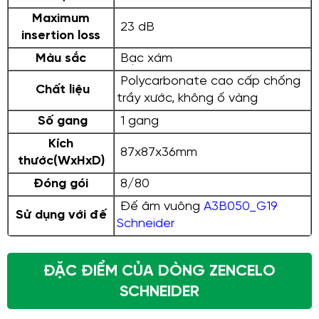
Maximum
23 dB
insertion loss
Màu sắc
Bạc xám
Polycarbonate cao cấp chống
Chất liệu
trầy xước, không ố vàng
Số gang
1 gang
Kích
87x87x36mm
thước(WxHxD)
Đóng gói
8/80
Đế âm vuông
A3B050_G19
Sử dụng với đế
Schneider
ĐẶC ĐIỂM CỦA DÒNG ZENCELO
SCHNEIDER