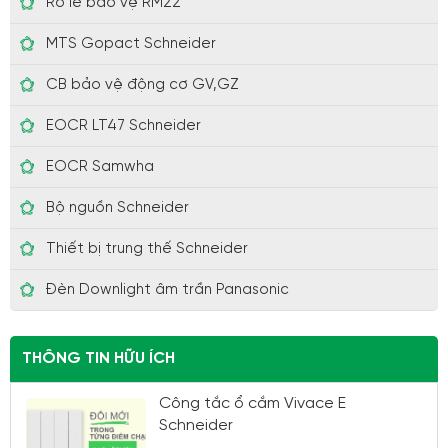
Rơ le bảo vệ RM22
MTS Gopact Schneider
CB bảo vệ động cơ GV,GZ
EOCR LT47 Schneider
EOCR Samwha
Bộ nguồn Schneider
Thiết bị trung thế Schneider
Đèn Downlight âm trần Panasonic
THÔNG TIN HỮU ÍCH
Công tắc ổ cắm Vivace E
Schneider