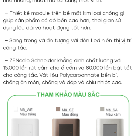
nhẹ nhàng, mượt mà tại cùng một vị trí.
– Thiết kế module trên bề mặt kim loại chống gỉ
giúp sản phẩm có độ bền cao hơn, thời gian sử
dụng lâu dài và hoạt động tốt hơn.
– Sang trọng và ấn tượng với đèn Led hiển thị vị trí
công tắc.
– ZENcelo Schneider khẳng định chất lượng với
15.000 lần rút cắm cho ổ cắm và 80.000 lần bật tắt
cho công tắc. Vật liệu Polycarbonnate bền bỉ,
chống ăn mòn, chống và đập và chiụ nhiệt cao.