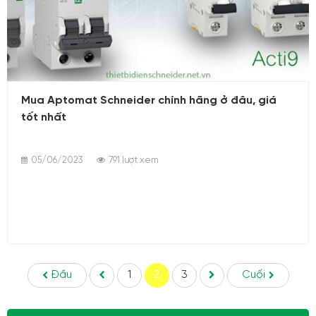
05/06/2023
Mua Aptomat Schneider chính hãng ở đâu, giá
tốt nhất
05/06/2023
791 lượt xem
Đầu
1
2
3
Cuối