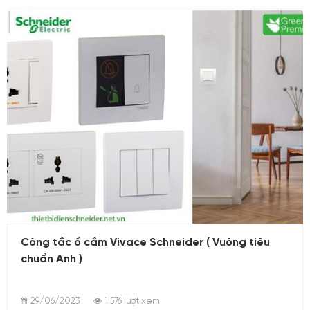
GoPact 800 Át to mát MCCB GoPact Schneider
29/06/2023
Công tắc ổ cắm Vivace Schneider ( Vuông tiêu
chuẩn Anh )
29/06/2023
1.576 lượt xem