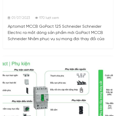
01/07/2023
970 lượt xem
Aptomat MCCB GoPact 125 Schneider Schneider
Electric ra mắt dòng sản phẩm mới GoPact MCCB
Schneider Nhằm phục vụ sự mong đợi thay đổi của
khách hàng và nhu cầu về một giải pháp Aptomat
kinh tế và đáng tin cậy. Dòng MCCB GoPact
Schneider có các dòng sản phẩm chi tiết: + GoPact
125 MCCB Schneider + GoPact 200 MCCB Schneider
+ GoPact 250 MCCB Schneider + GoPact 400
MCCB Schneider + GoPact 800 MCCB Schneider