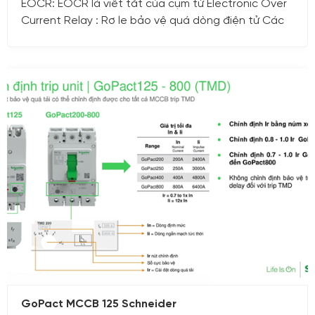
EOCR: EOCR là viết tắt của cụm từ Electronic Over
Current Relay : Rơ le bảo vệ quá dòng điện tử Các
chức năng đặc trưng nhất của EOCR bao gồm: Rơ
le bảo vệ quá dòng Rơ le bảo vệ pha: mất pha, lệch
pha, đảo pha Rơ le bảo vệ áp: quá áp thấp áp Rơ le
bảo vệ thấp dòng Rơ le bảo vệ kẹt rotor
01/07/2023
GoPact MCCB 125 Schneider