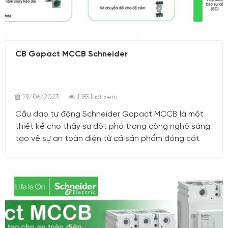
29/06/2023
CB Gopact MCCB Schneider
29/06/2023
1.185 lượt xem
Cầu dao tự động Schneider Gopact MCCB là một
thiết kế cho thấy sự đột phá trong công nghệ sáng
tạo về sự an toàn điện từ cả sản phẩm đóng cắt
Aptomat khối GoPact MCCB Schneider đáng tin cậy
với tiêu chuẩn chất lượng từ Châu Âu. Với thiết kế
tinh gọn, bền bỉ, GoPact MCCB Schneider đạt đến
30.000 lần đóng cắt cơ khí và 8.000 lần đóng cắt
điện và dãy dòng điện bảo vệ rộng từ 16A đến 800A
tích hợp công nghệ Trip có thể chỉnh định linh động
từ 0.7 - 1 lần (từ 0.8 -1 lần đối với GoPact MCCB