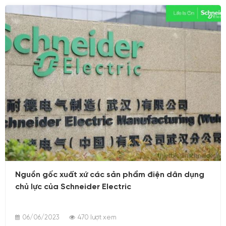
này chúng tôi gợi ý cho bạn những Bộ mẫu thiết kế
cho nhà ở dân dụng, công trình xây dựng hứa hẹn
mang đến sự hoàn hảo - an toàn cho ngôi nhà của
bạn.
06/06/2023
Nguồn gốc xuất xứ các sản phẩm điện dân dụng
chủ lực của Schneider Electric
06/06/2023
470 lượt xem