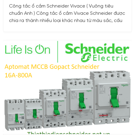
Công tắc ổ cắm Schneider Vivace ( Vuông tiêu
chuẩn Anh ) Công tắc ổ cắm Vivace Schneider được
chia ra thành nhiều loại khác nhau từ màu sắc, cấu
tạo, dòng định mức, kích thước… để khách hàng có
thể dễ dàng lựa chọn theo nhu cầu và thẩm mỹ của
mình. Tuy nhiên, dù là loại nào đi chăng nữa cũng
đều đảm bảo chất lượng tuyệt vời, bền đẹp lâu dài
và an toàn. Nguồn gốc xuất xứ của Công tắc ổ cắm
Vivace Schneider Công tắc ổ cắm Schneider Vivace
là một dòng sản phẩm trong bộ công tắc ổ cắm
dân dụng của hãng Schneider Electric. Đây là tập
đoàn sản xuất thiết bị điện công nghiệp và dân
dụng hàng đầu thế giới, với hơn 175 năm hoạt động
và phát triển.
28/06/2023