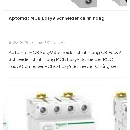
25/06/2023
Aptomat MCB Easy9 Schneider chính hãng
25/06/2023
370 lượt xem
Aptomat MCB Easy9 Schneider chính hãng CB Easy9
Schneider chính hãng MCB Easy9 Schneider RCCB
Easy9 Schneider RCBO Easy9 Schneider Chống sét
SPD Easy9 Schneider EASY9 RCCB. RCBO. SPD
Aptomat MCB Easy9 Schneider chính hãng tại Hà
Nội CB Easy9 Schneider chính hãng Việt Nam
Aptomat MCB Easy9 Schneider Aptomat chống giật
RCCB Easy9 Schneider Aptomat chống giật RCBO
Easy9 Schneider Chống sét lan truyền SPD Easy9
Schneider