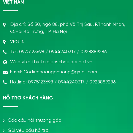
VIỆT NAM
Địa chỉ:
Số 30, ngõ 88, phố Võ Thị Sáu, P.Thanh Nhàn,
Q.Hai Bà Trưng, TP. Hà Nội
VPGD:
Tel:
0975123698
/
0944240317
/
0928889286
Website:
Thietbidienschneider.net.vn
Email:
Codienhoangphuong@gmail.com
Hotline:
0975123698
/
0944240317
/
0928889286
HỖ TRỢ KHÁCH HÀNG
Các câu hỏi thường gặp
Gửi yêu cầu hỗ trợ