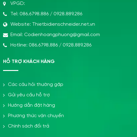
VPGD:
Tel:
086.6798.886
/
0928.889.286
Website:
Thietbidienschneider.net.vn
Email:
Codienhoangphuong@gmail.com
Hotline:
086.6798.886
/
0928.889.286
HỖ TRỢ KHÁCH HÀNG
Các câu hỏi thường gặp
Gửi yêu cầu hỗ trợ
Hướng dẫn đặt hàng
Phương thức vận chuyển
Chính sách đổi trả