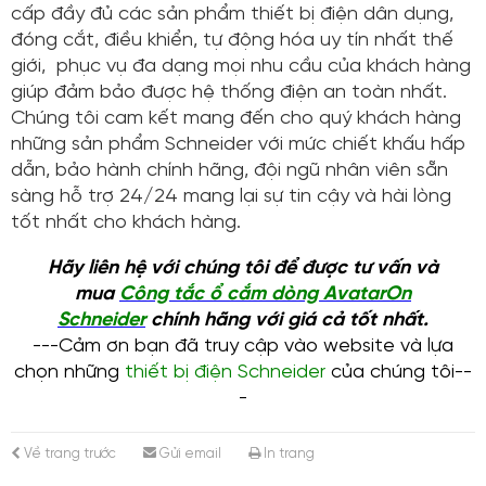
cấp đầy đủ các sản phẩm thiết bị điện dân dụng,
đóng cắt, điều khiển, tự động hóa uy tín nhất thế
giới, phục vụ đa dạng mọi nhu cầu của khách hàng
giúp đảm bảo được hệ thống điện an toàn nhất.
Chúng tôi cam kết mang đến cho quý khách hàng
những sản phẩm Schneider với mức chiết khấu hấp
dẫn, bảo hành chính hãng, đội ngũ nhân viên sẵn
sàng hỗ trợ 24/24 mang lại sự tin cậy và hài lòng
tốt nhất cho khách hàng.
Hãy liên hệ với chúng tôi để được tư vấn và
mua
Công tắc ổ cắm dòng AvatarOn
Schneider
chính hãng với giá cả tốt nhất.
---Cảm ơn bạn đã truy cập vào website và lựa
chọn những
thiết bị điện Schneider
của chúng tôi--
-
Về trang trước
Gửi email
In trang