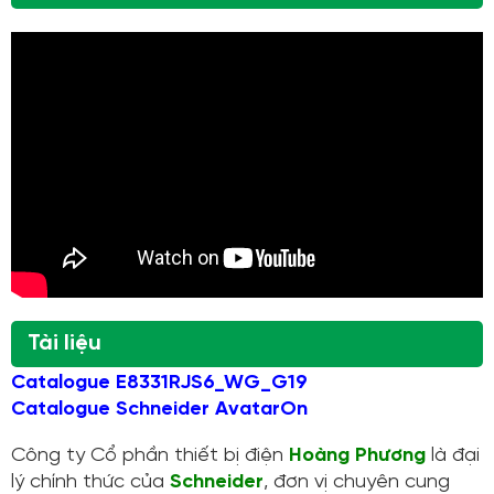
Tài liệu
Catalogue E8331RJS6_WG_G19
Catalogue Schneider AvatarOn
Công ty Cổ phần thiết bị điện
Hoàng Phương
là đại
lý chính thức của
Schneider
, đơn vị chuyên cung