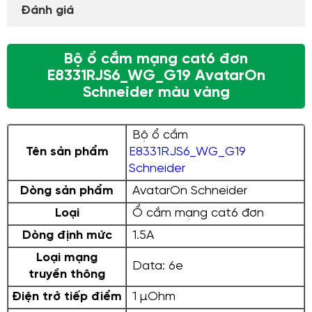
Đánh giá
Bộ ổ cắm mạng cat6 đơn
E8331RJS6_WG_G19 AvatarOn
Schneider màu vàng
Bộ ổ cắm
Tên sản phẩm
E8331RJS6_WG_G19
Schneider
Dòng sản phẩm
AvatarOn Schneider
Loại
Ổ cắm mạng cat6 đơn
Dòng định mức
1.5A
Loại mạng
Data: 6e
truyền thông
Điện trở tiếp điểm
1 µOhm