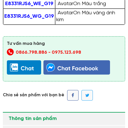
E8331RJS6_WE_G19
AvatarOn Màu trắng
AvatarOn Màu vàng ánh
E8331RJS6_WG_G19
kim
Tư vấn mua hàng
0866.798.886
-
0975.123.698
Chia sẻ sản phẩm với bạn bè
Thông tin sản phẩm