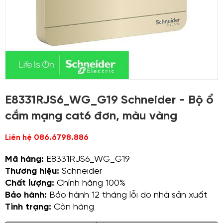
E8331RJS6_WG_G19 Schneider - Bộ ổ
cắm mạng cat6 đơn, màu vàng
Liên hệ 086.6798.886
Mã hàng:
E8331RJS6_WG_G19
Thương hiệu:
Schneider
Chất lượng:
Chính hãng 100%
Bảo hành:
Bảo hành 12 tháng lỗi do nhà sản xuất
Tình trạng:
Còn hàng