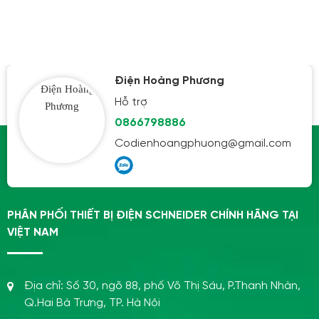
Điện Hoàng Phương
Hỗ trợ
0866798886
Codienhoangphuong@gmail.com
PHÂN PHỐI THIẾT BỊ ĐIỆN SCHNEIDER CHÍNH HÃNG TẠI
VIỆT NAM
Địa chỉ:
Số 30, ngõ 88, phố Võ Thị Sáu, P.Thanh Nhàn,
Q.Hai Bà Trưng, TP. Hà Nội