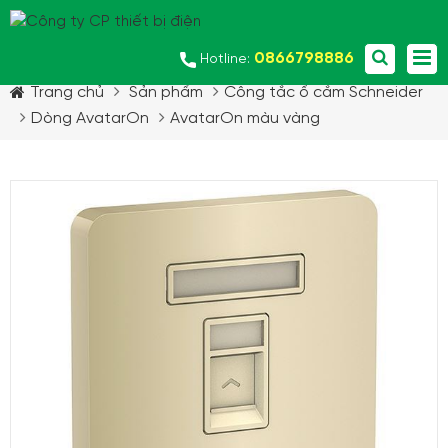
0866798886
Hotline:
Trang chủ
Sản phẩm
Công tắc ổ cắm Schneider
Dòng AvatarOn
AvatarOn màu vàng