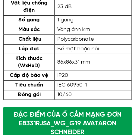
Vật liệu chống
23 dB
điện
Số gang
1 gang
Màu sắc
Vàng ánh kim
Chất liệu
Polycarbonate
Lắp đặt
Bề mặt hoặc nổi
Kích thước
86x86x31 mm
(WxHxD)
Cấp độ bảo vệ
IP20
Tiêu chuẩn
IEC 60950-1
Đóng gói
10/60
ĐẶC ĐIỂM CỦA Ổ CẮM MẠNG ĐƠN
E8331RJS6_WG_G19 AVATARON
SCHNEIDER