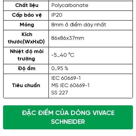
Chất liệu
Polycarbonate
Cấp bảo vệ
IP20
Mỏng
8mm ở điểm dày nhất
Kích
86x86x37mm
thước(WxHxD)
Nhiệt độ môi
-5…40 °C
trường
Độ ẩm
0…95 %
IEC 60669-1
Tiêu chuẩn
MS IEC 60669-1
SS 227
ĐẶC ĐIỂM CỦA DÒNG VIVACE
SCHNEIDER