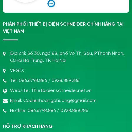
PHÂN PHỐI THIẾT BỊ ĐIỆN SCHNEIDER CHÍNH HÃNG TẠI
VIỆT NAM
Địa chỉ:
Số 30, ngõ 88, phố Võ Thị Sáu, P.Thanh Nhàn,
Q.Hai Bà Trưng, TP. Hà Nội
VPGD:
Tel:
086.6798.886
/
0928.889.286
Website:
Thietbidienschneider.net.vn
Email:
Codienhoangphuong@gmail.com
Hotline:
086.6798.886
/
0928.889.286
HỖ TRỢ KHÁCH HÀNG