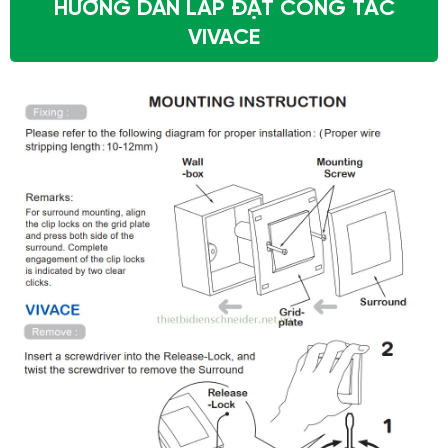
HƯỚNG DẪN LẮP ĐẶT CÔNG TẮC
VIVACE