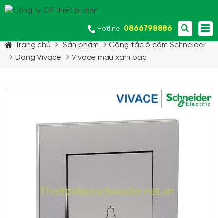
0866798886
Hotline:
Trang chủ
Sản phẩm
Công tắc ổ cắm Schneider
Dòng Vivace
Vivace màu xám bạc