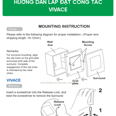
HƯỚNG DẪN LẮP ĐẶT CÔNG TẮC
VIVACE