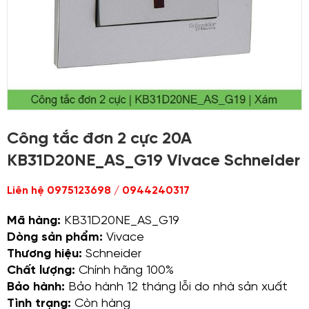
Công tắc đơn 2 cực 20A
KB31D20NE_AS_G19 Vivace Schneider
Liên hệ 0975123698 / 0944240317
Mã hàng:
KB31D20NE_AS_G19
Dòng sản phẩm:
Vivace
Thương hiệu:
Schneider
Chất lượng:
Chính hãng 100%
Bảo hành:
Bảo hành 12 tháng lỗi do nhà sản xuất
Tình trạng:
Còn hàng