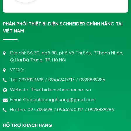
PHÂN PHỐI THIẾT BỊ ĐIỆN SCHNEIDER CHÍNH HÃNG TẠI
VIỆT NAM
Địa chỉ:
Số 30, ngõ 88, phố Võ Thị Sáu, P.Thanh Nhàn,
Q.Hai Bà Trưng, TP. Hà Nội
VPGD:
Tel:
0975123698
/
0944240317
/
0928889286
Website:
Thietbidienschneider.net.vn
Email:
Codienhoangphuong@gmail.com
Hotline:
0975123698
/
0944240317
/
0928889286
HỖ TRỢ KHÁCH HÀNG