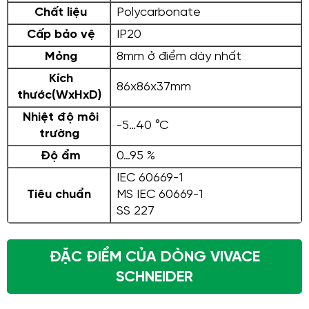
Chất liệu
Polycarbonate
Cấp bảo vệ
IP20
Mỏng
8mm ở điểm dày nhất
Kích
86x86x37mm
thước(WxHxD)
Nhiệt độ môi
-5…40 °C
trường
Độ ẩm
0…95 %
IEC 60669-1
Tiêu chuẩn
MS IEC 60669-1
SS 227
ĐẶC ĐIỂM CỦA DÒNG VIVACE
SCHNEIDER