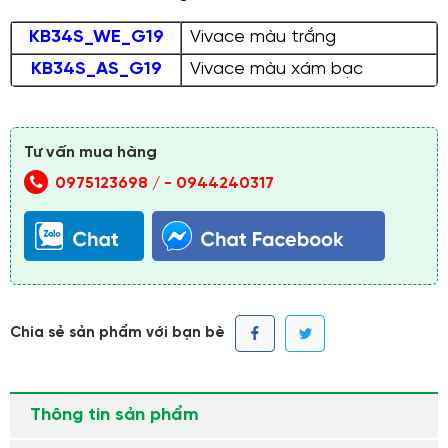
KB34S_WE_G19
Vivace màu trắng
KB34S_AS_G19
Vivace màu xám bạc
Tư vấn mua hàng
0975123698 /
-
0944240317
Chia sẻ sản phẩm với bạn bè
Thông tin sản phẩm