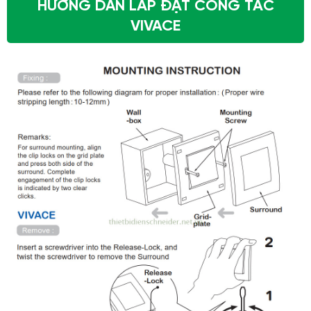
HƯỚNG DẪN LẮP ĐẶT CÔNG TẮC
VIVACE