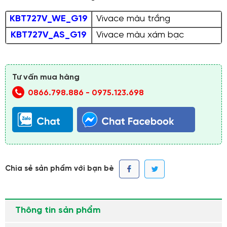
KBT727V_WE_G19
Vivace màu trắng
KBT727V_AS_G19
Vivace màu xám bạc
Tư vấn mua hàng
0866.798.886
-
0975.123.698
Chia sẻ sản phẩm với bạn bè
Thông tin sản phẩm