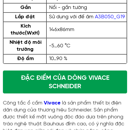
Gắn
Nổi - gắn tường
Lắp đặt
Sử dụng với đế âm
A3B050_G19
Kích
146x86mm
thước(WxH)
Nhiệt độ môi
-5…60 °C
trường
Độ ẩm
10…90 %
ĐẶC ĐIỂM CỦA DÒNG VIVACE
SCHNEIDER
Công tắc ổ cắm
Vivace
là sản phẩm thiết bị điện
dân dụng của thương hiệu Schneider. Sản phẩm
được thiết kế mặt vuông độc đáo dựa trên phong
trào nghệ thuật Bauhaus đỉnh cao, có ý nghĩa đặc