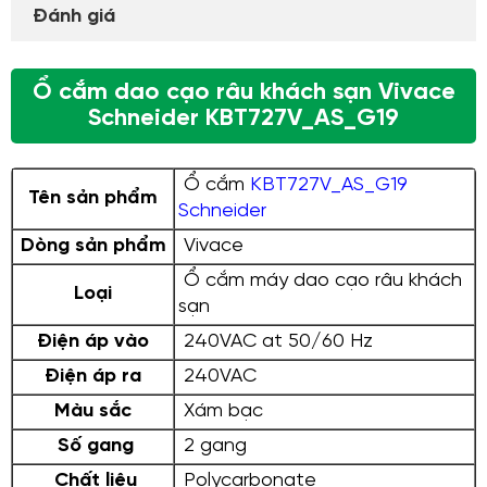
Đánh giá
Ổ cắm dao cạo râu khách sạn Vivace
Schneider KBT727V_AS_G19
Ổ cắm
KBT727V_AS_G19
Tên sản phẩm
Schneider
Dòng sản phẩm
Vivace
Ổ cắm máy dao cạo râu khách
Loại
sạn
Điện áp vào
240VAC at 50/60 Hz
Điện áp ra
240VAC
Màu sắc
Xám bạc
Số gang
2 gang
Chất liệu
Polycarbonate