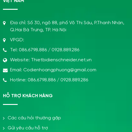
VIỆT NAM
Địa chỉ:
Số 30, ngõ 88, phố Võ Thị Sáu, P.Thanh Nhàn,
Q.Hai Bà Trưng, TP. Hà Nội
VPGD:
Tel:
086.6798.886
/
0928.889.286
Website:
Thietbidienschneider.net.vn
Email:
Codienhoangphuong@gmail.com
Hotline:
086.6798.886
/
0928.889.286
HỖ TRỢ KHÁCH HÀNG
Các câu hỏi thường gặp
Gửi yêu cầu hỗ trợ