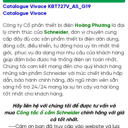
Catalogue Vivace KBT727V_AS_G19
Catalogue Vivace
Công ty Cổ phần thiết bị điện
Hoàng Phương
là đại
lý chính thức của
Schneider
, đơn vị chuyên cung
cấp đầy đủ các sản phẩm thiết bị điện dân dụng,
đóng cắt, điều khiển, tự động hóa uy tín nhất thế
giới, phục vụ đa dạng mọi nhu cầu của khách hàng
giúp đảm bảo được hệ thống điện an toàn nhất.
Chúng tôi cam kết mang đến cho quý khách hàng
những sản phẩm Schneider với mức chiết khấu hấp
dẫn, bảo hành chính hãng, đội ngũ nhân viên sẵn
sàng hỗ trợ 24/24 mang lại sự tin cậy và hài lòng
tốt nhất cho khách hàng.
Hãy liên hệ với chúng tôi để được tư vấn và
mua
Công tắc ổ cắm Schneider
chính hãng với giá
cả tốt nhất.
---Cảm ơn bạn đã truy cập vào website và lựa